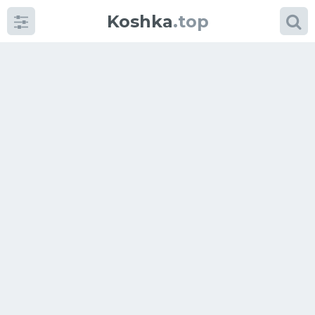
Koshka
.top
Категории
фото
Приколы
Кошки
Питание
Шотландские кошки
Аксессуары