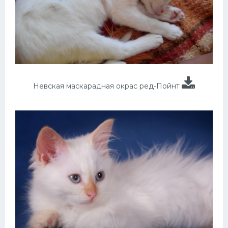
Невская маскарадная окрас ред-Пойнт