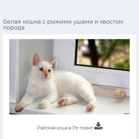
Ориентальные кошки
Белая кошка с рыжими ушами и хвостом
Мейн Куны
порода
Сибирские кошки
Большие кошки
Сиамские кошки
Окрасы кошек
Сфинксы
Мебель для животных
Райская кошка Ре поинт