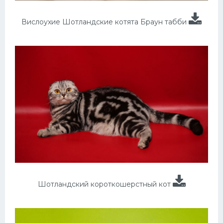
Вислоухие Шотландские котята Браун табби
Шотландский короткошерстный кот