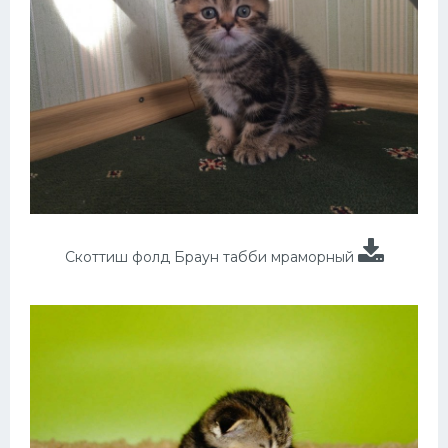
Скоттиш фолд Браун табби мраморный