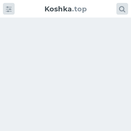
Koshka
.top
Категории
фото
Приколы
Кошки
Питание
Шотландские кошки
Аксессуары