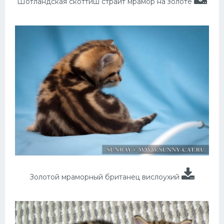
Шотландская скоттиш страйт мрамор на золоте
Золотой мраморный британец вислоухий