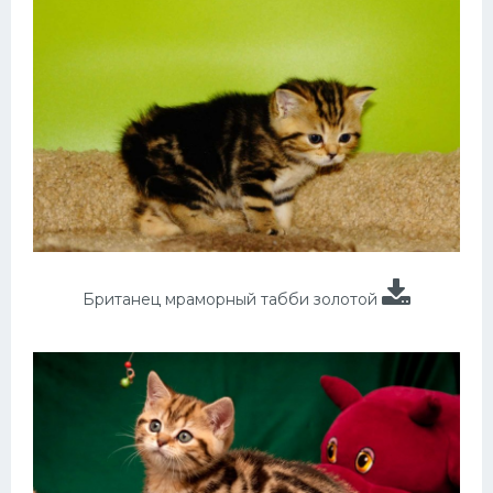
Британец мраморный табби золотой