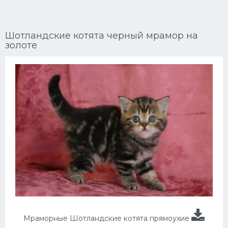
Ориентальные кошки
Шотландские котята черный мрамор на
Мейн Куны
золоте
Сибирские кошки
Большие кошки
Сиамские кошки
Окрасы кошек
Сфинксы
Мебель для животных
Мраморные Шотландские котята прямоухие