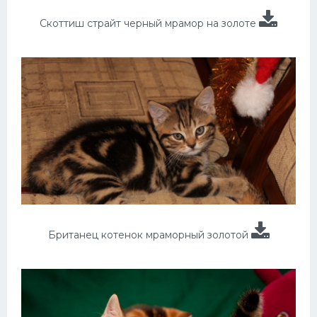
Скоттиш страйт черный мрамор на золоте
Британец котенок мраморный золотой