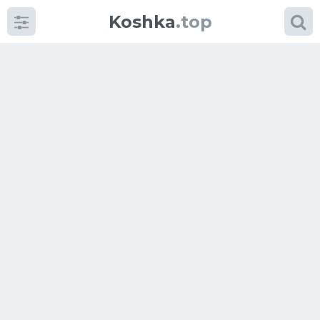
Koshka
.top
Категории
фото
Приколы
Кошки
Питание
Шотландские кошки
Аксессуары