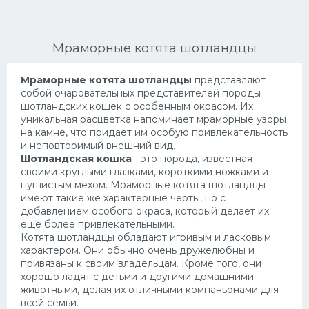
Ориентальные кошки
Мраморные котята шотландцы
Мейн Куны
Сибирские кошки
Мраморные котята шотландцы
представляют
собой очаровательных представителей породы
Большие кошки
шотландских кошек с особенным окрасом. Их
уникальная расцветка напоминает мраморные узоры
Сиамские кошки
на камне, что придает им особую привлекательность
и неповторимый внешний вид.
Окрасы кошек
Шотландская кошка
- это порода, известная
своими круглыми глазками, короткими ножками и
Сфинксы
пушистым мехом. Мраморные котята шотландцы
Мебель для животных
имеют такие же характерные черты, но с
добавлением особого окраса, который делает их
еще более привлекательными.
Котята шотландцы обладают игривым и ласковым
характером. Они обычно очень дружелюбны и
привязаны к своим владельцам. Кроме того, они
хорошо ладят с детьми и другими домашними
животными, делая их отличными компаньонами для
всей семьи.