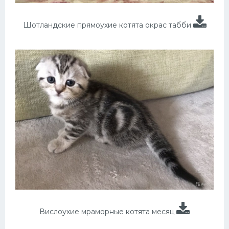
Шотландские прямоухие котята окрас табби
Вислоухие мраморные котята месяц