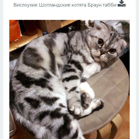
Вислоухие Шотландские котята Браун табби