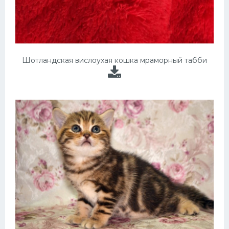
Шотландская вислоухая кошка мраморный табби