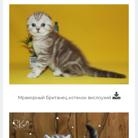
Мраморный британец котенок вислоухий