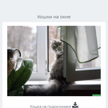
Ориентальные кошки
Кошки на окне
Мейн Куны
Сибирские кошки
Большие кошки
Сиамские кошки
Окрасы кошек
Сфинксы
Мебель для животных
Кошка на подоконнике