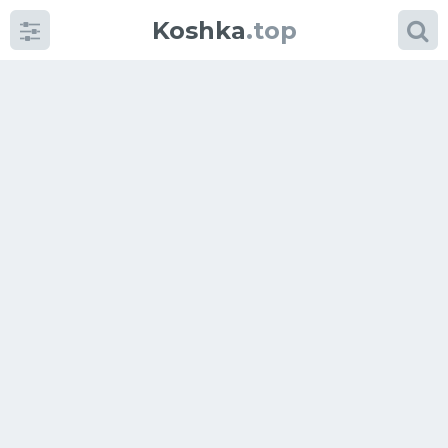
Koshka
.top
Категории
фото
Приколы
Кошки
Питание
Шотландские кошки
Аксессуары