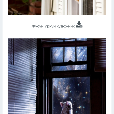
Фусун Уркун художник