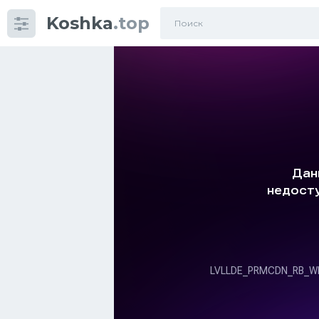
Koshka
.top
Категории
фото
Приколы
Кошки
Питание
Шотландские кошки
Аксессуары
Ориентальные кошки
Мейн Куны
Сибирские кошки
Большие кошки