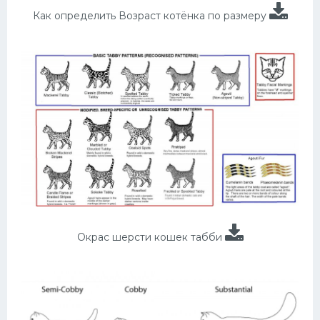
Как определить Возраст котёнка по размеру
Окрас шерсти кошек табби