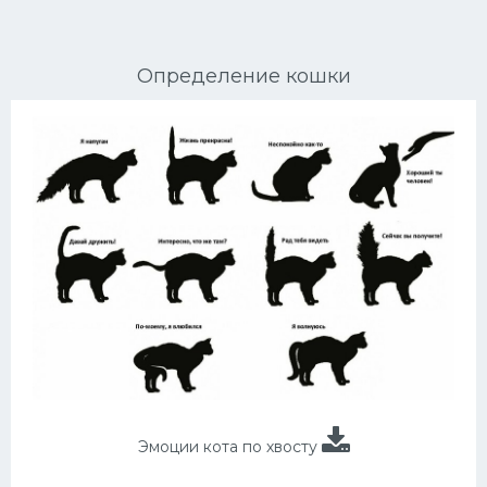
Ориентальные кошки
Определение кошки
Мейн Куны
Сибирские кошки
Большие кошки
Сиамские кошки
Окрасы кошек
Сфинксы
Мебель для животных
Эмоции кота по хвосту