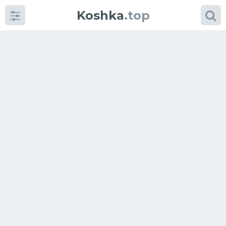
Koshka
.top
Категории
фото
Приколы
Кошки
Питание
Шотландские кошки
Аксессуары