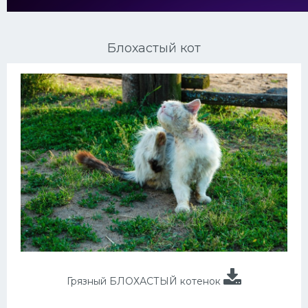
Ориентальные кошки
Блохастый кот
Мейн Куны
Сибирские кошки
Большие кошки
Сиамские кошки
Окрасы кошек
Сфинксы
Мебель для животных
Грязный БЛОХАСТЫЙ котенок