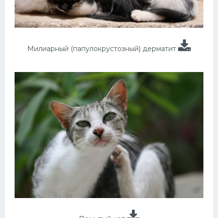
Милиарный (папулокрустозный) дерматит