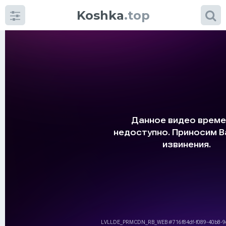
Koshka
.top
Категории
фото
Приколы
Кошки
Питание
Шотландские кошки
Аксессуары