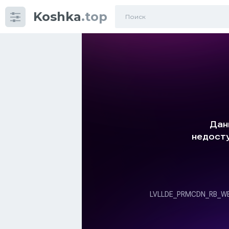
Koshka
.top
Категории
фото
Приколы
Кошки
Питание
Шотландские кошки
Аксессуары
Ориентальные кошки
Мейн Куны
Сибирские кошки
Большие кошки