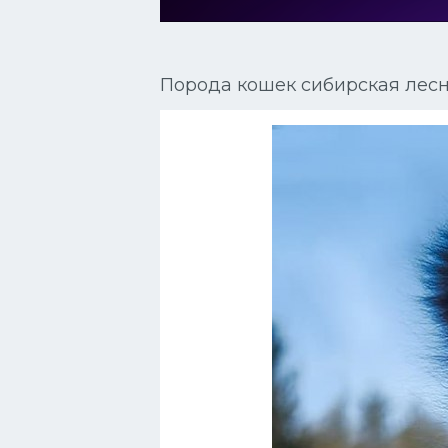
Сиамские кошки
Окрасы кошек
Порода кошек сибирская лес
Сфинксы
Мебель для животных