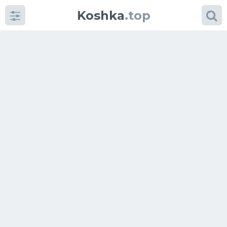
Koshka
.top
Категории
фото
Приколы
Кошки
Питание
Шотландские кошки
Аксессуары