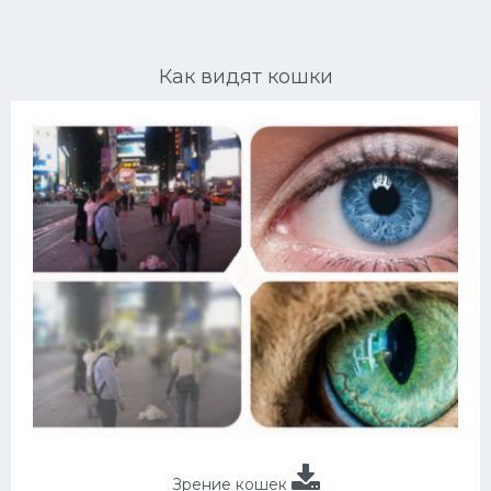
Ориентальные кошки
Как видят кошки
Мейн Куны
Сибирские кошки
Большие кошки
Сиамские кошки
Окрасы кошек
Сфинксы
Мебель для животных
Зрение кошек