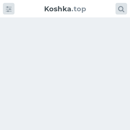
Koshka
.top
Категории
фото
Приколы
Кошки
Питание
Шотландские кошки
Аксессуары