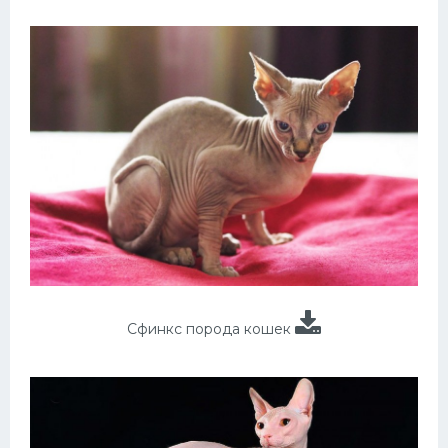
Сфинкс порода кошек