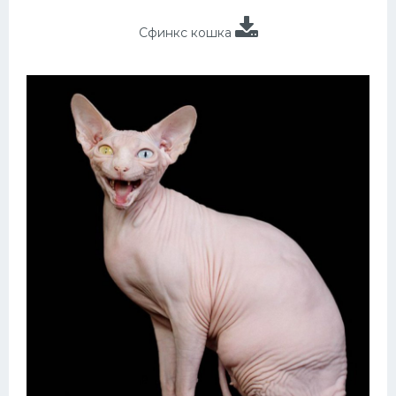
Сфинкс кошка