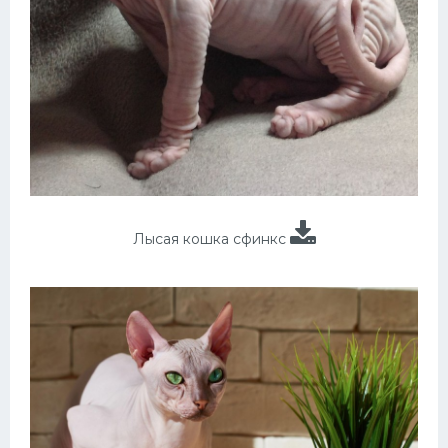
Лысая кошка сфинкс