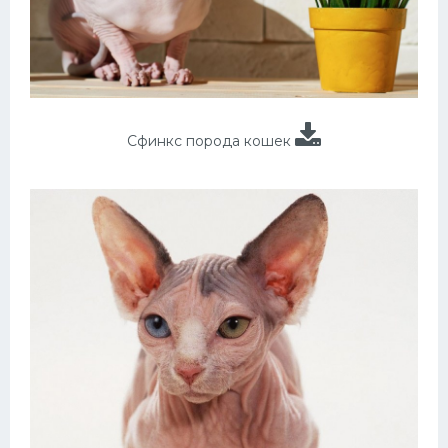
Сфинкс порода кошек