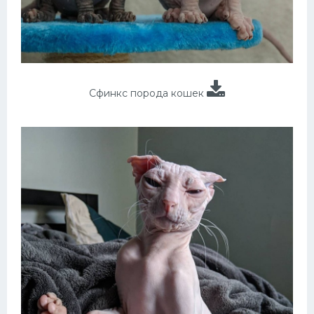
Сфинкс порода кошек