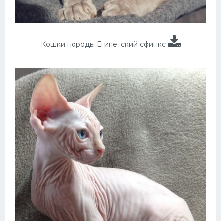
Кошки породы Египетский сфинкс