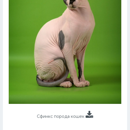
Сфинкс порода кошек