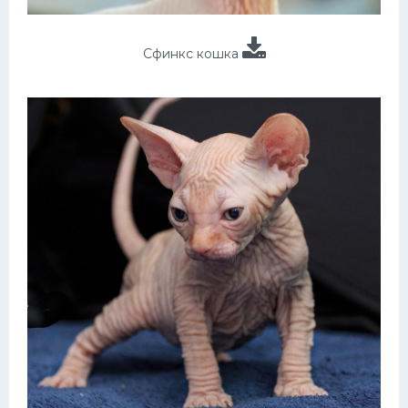
Сфинкс кошка