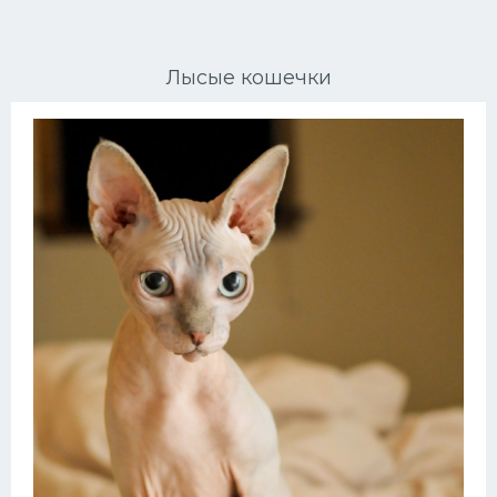
Ориентальные кошки
Лысые кошечки
Мейн Куны
Сибирские кошки
Большие кошки
Сиамские кошки
Окрасы кошек
Сфинксы
Мебель для животных