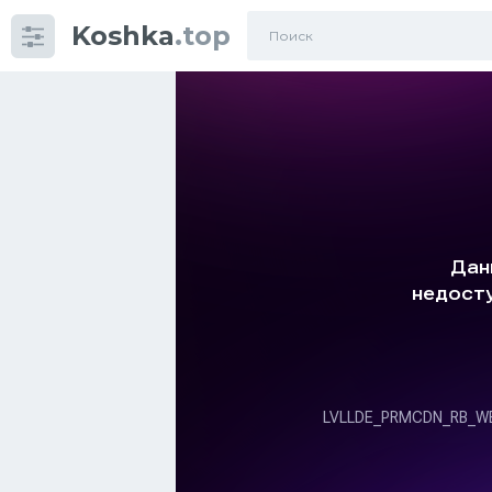
Koshka
.top
Категории
фото
Приколы
Кошки
Питание
Шотландские кошки
Аксессуары
Ориентальные кошки
Мейн Куны
Сибирские кошки
Большие кошки