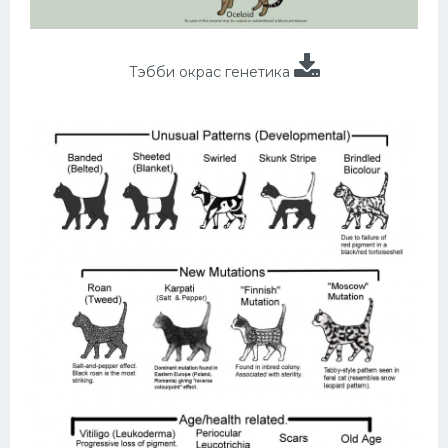
Тэбби окрас генетика