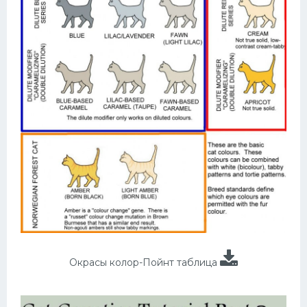
Окрасы колор-Пойнт таблица