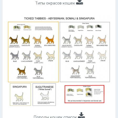
Типы окрасов кошек
Породы кошек список