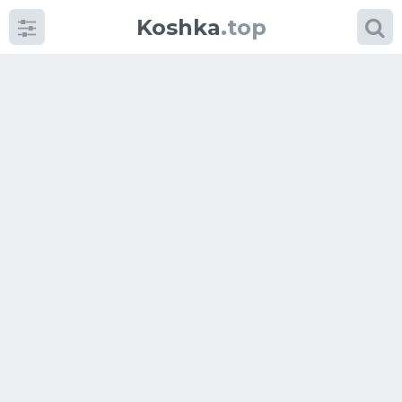
Koshka
.top
Категории
фото
Приколы
Кошки
Питание
Шотландские кошки
Аксессуары