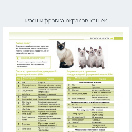
Ориентальные кошки
Расшифровка окрасов кошек
Мейн Куны
Сибирские кошки
Большие кошки
Сиамские кошки
Окрасы кошек
Сфинксы
Мебель для животных