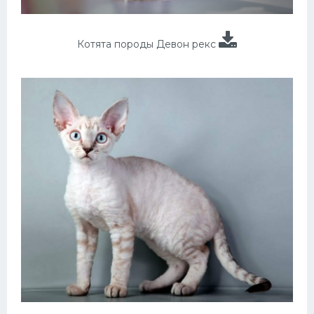
Котята породы Девон рекс