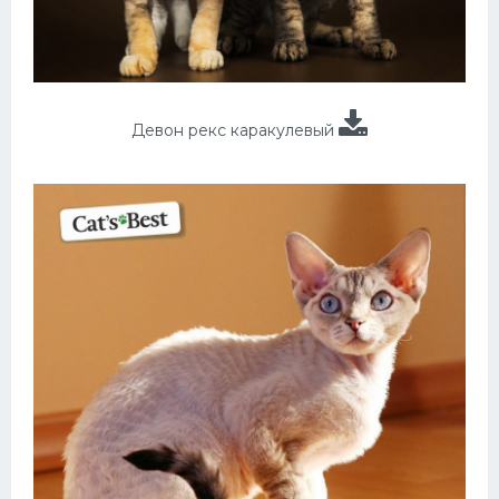
Девон рекс каракулевый