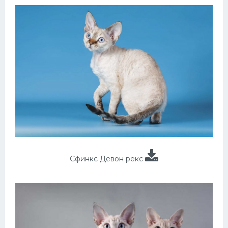
Сфинкс Девон рекс