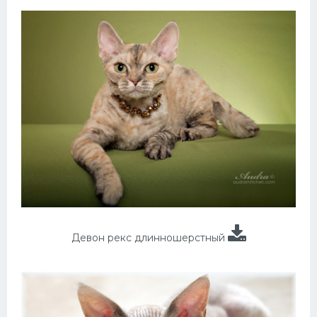
Девон рекс длинношерстный