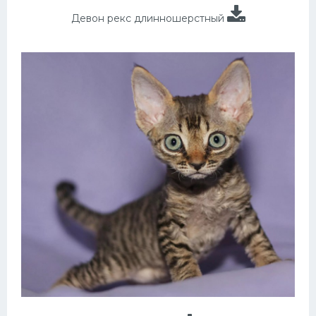
Девон рекс длинношерстный