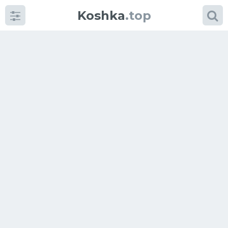
Koshka
.top
Категории
фото
Приколы
Кошки
Питание
Шотландские кошки
Аксессуары