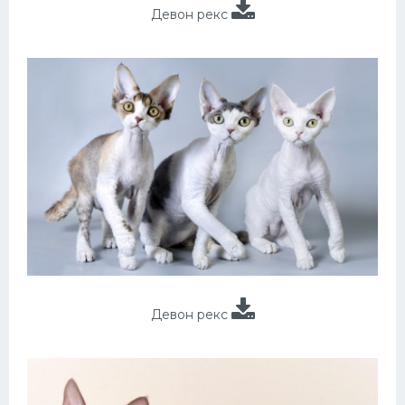
Девон рекс
Девон рекс