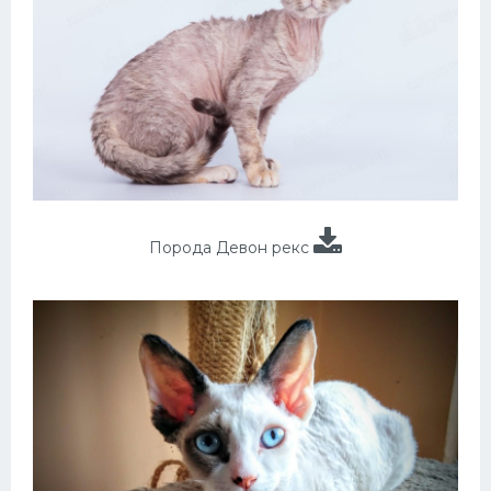
Порода Девон рекс