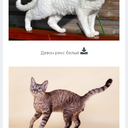
Девон рекс белый