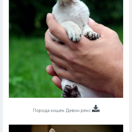
Порода кошек Девон рекс