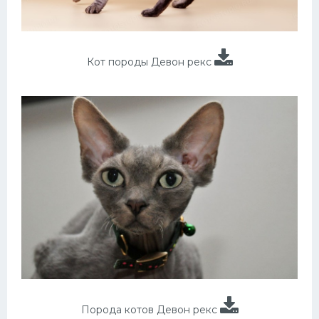
Кот породы Девон рекс
Порода котов Девон рекс