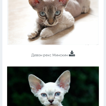
Девон рекс Минскин