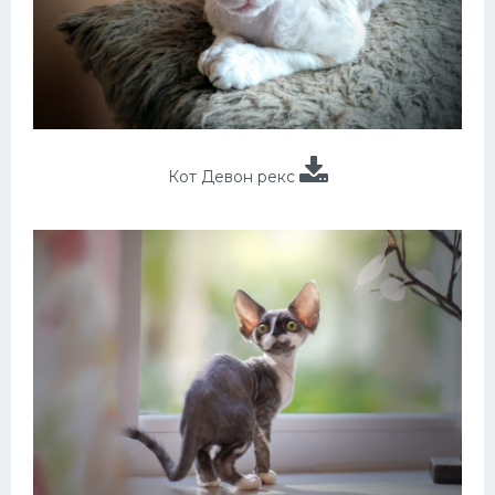
Кот Девон рекс