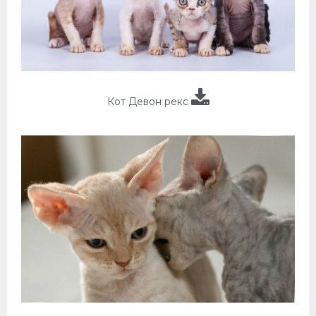
Кот Девон рекс