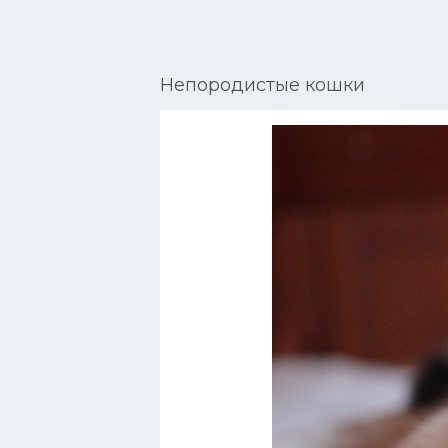
Сиамские кошки
Окрасы кошек
Непородистые кошки
Сфинксы
Мебель для животных