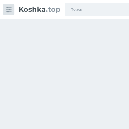
Koshka
.top
Категории
фото
Приколы
Кошки
Питание
Шотландские кошки
Аксессуары
Ориентальные кошки
Мейн Куны
Сибирские кошки
Большие кошки