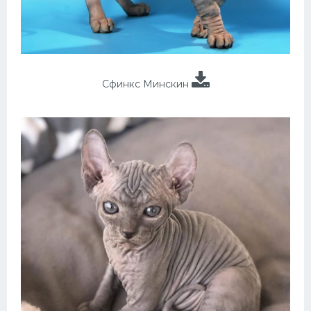
Сфинкс Минскин