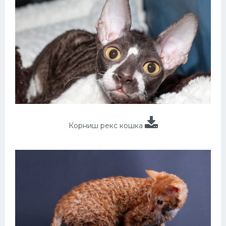
Корниш рекс кошка