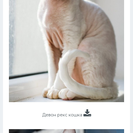
Девон рекс кошка