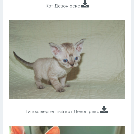
Кот Девон рекс
Гипоаллергенный кот Девон рекс