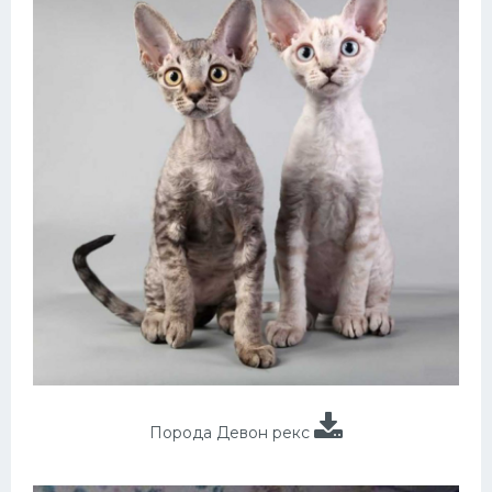
Порода Девон рекс