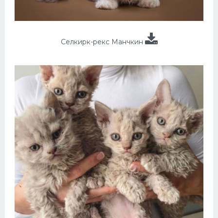
Селкирк-рекс Манчкин