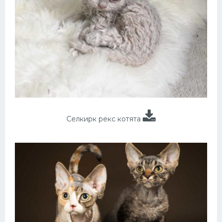
Селкирк рекс котята