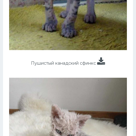
Пушистый канадский сфинкс