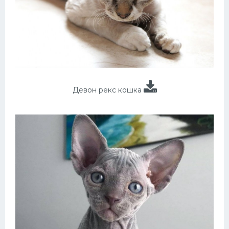
Девон рекс кошка