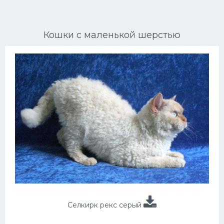
Ориентальные кошки
Кошки с маленькой шерстью
Мейн Куны
Сибирские кошки
Большие кошки
Сиамские кошки
Окрасы кошек
Сфинксы
Мебель для животных
Селкирк рекс серый