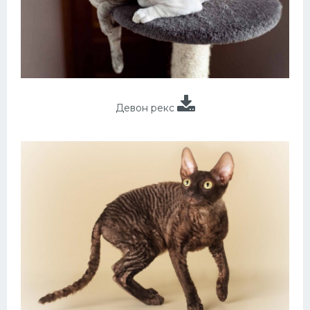
Девон рекс