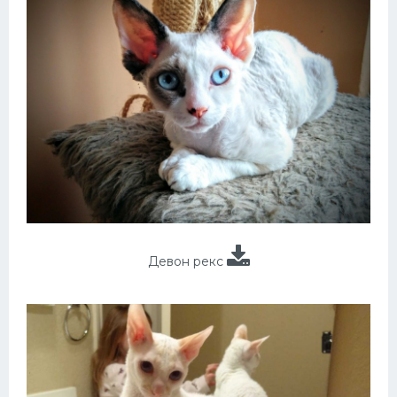
Девон рекс