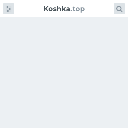
Koshka
.top
Категории
фото
Приколы
Кошки
Питание
Шотландские кошки
Аксессуары