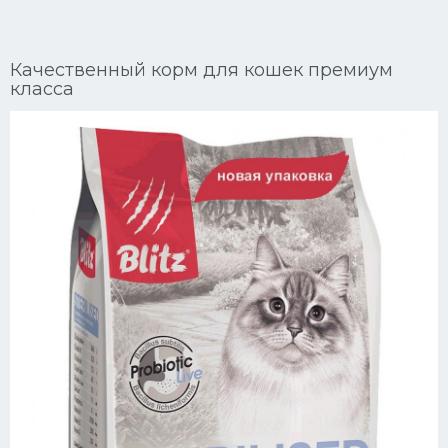
Ориентальные кошки
Качественный корм для кошек премиум
Мейн Куны
класса
Сибирские кошки
Большие кошки
Сиамские кошки
Окрасы кошек
Сфинксы
Мебель для животных