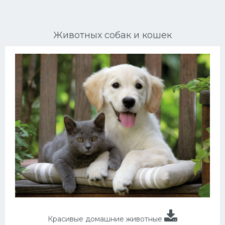
Ориентальные кошки
Животных собак и кошек
Мейн Куны
Сибирские кошки
Большие кошки
Сиамские кошки
Окрасы кошек
Сфинксы
Мебель для животных
Красивые домашние животные