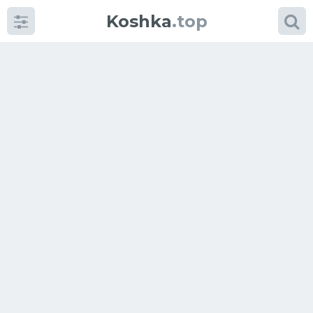
Koshka
.top
Категории
фото
Приколы
Кошки
Питание
Шотландские кошки
Аксессуары