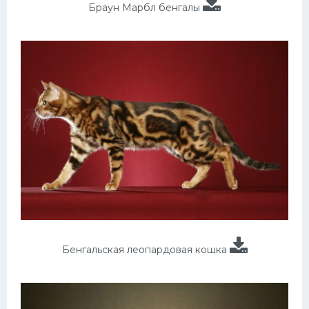
Браун Марбл бенгалы
Бенгальская леопардовая кошка