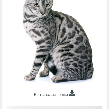
Бенгальская кошка