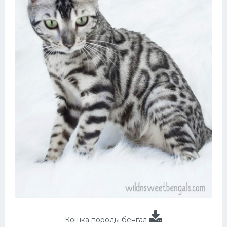
Кошка породы бенгал