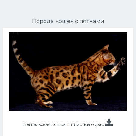
Ориентальные кошки
Порода кошек с пятнами
Мейн Куны
Сибирские кошки
Большие кошки
Сиамские кошки
Окрасы кошек
Сфинксы
Мебель для животных
Бенгальская кошка пятнистый окрас