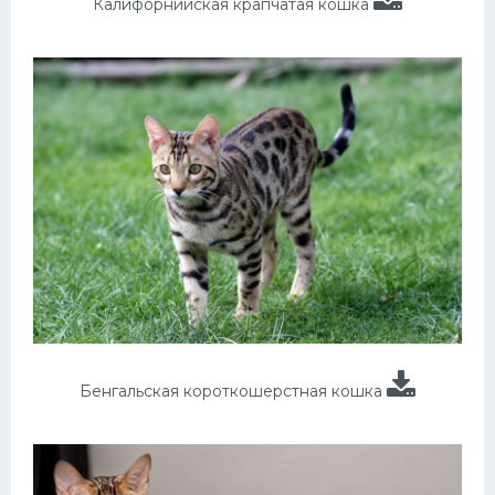
Калифорнийская крапчатая кошка
Бенгальская короткошерстная кошка