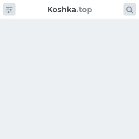
Koshka
.top
Категории
фото
Приколы
Кошки
Питание
Шотландские кошки
Аксессуары