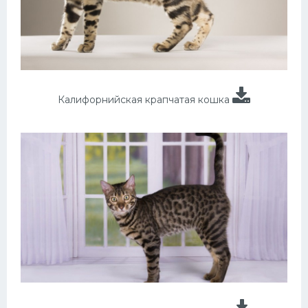
Калифорнийская крапчатая кошка