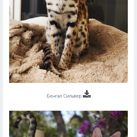
Бенгал Сильвер