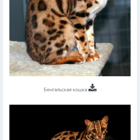
Бенгальская кошка