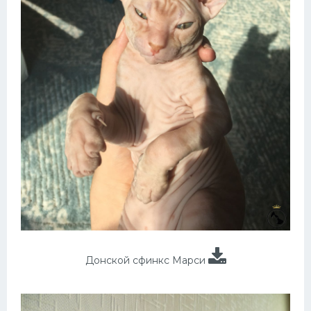
Донской сфинкс Марси