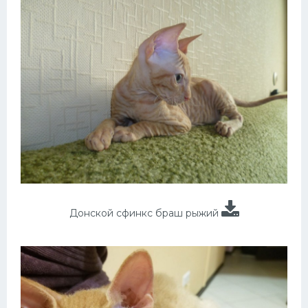
Донской сфинкс браш рыжий