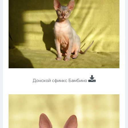
Донской сфинкс Бамбино