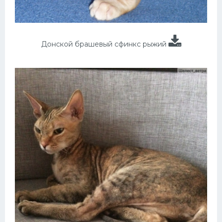
Донской брашевый сфинкс рыжий