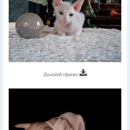
Донской сфинкс