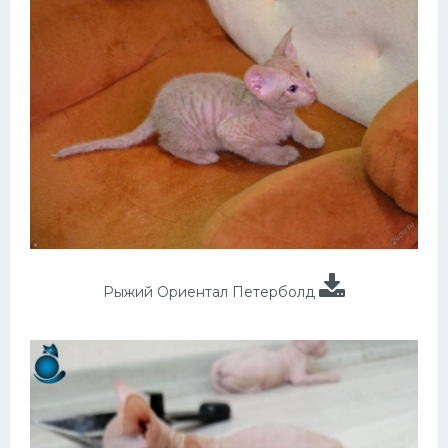
Рыжий Ориентал Петерболд