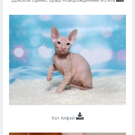
Донской сфинкс браш Новорожденные котята
Кот Алфей