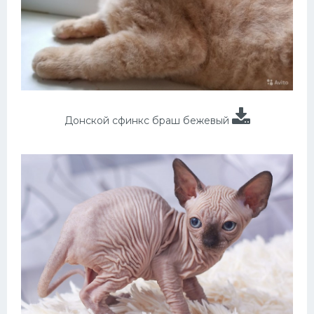
Донской сфинкс браш бежевый