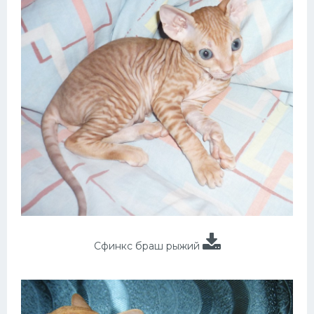
Сфинкс браш рыжий