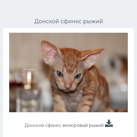
Ориентальные кошки
Донской сфинкс рыжий
Мейн Куны
Сибирские кошки
Большие кошки
Сиамские кошки
Окрасы кошек
Сфинксы
Мебель для животных
Донской сфинкс велюровый рыжий