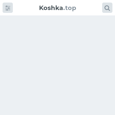
Koshka
.top
Категории
фото
Приколы
Кошки
Питание
Шотландские кошки
Аксессуары