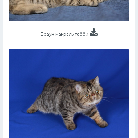
Браун макрель табби