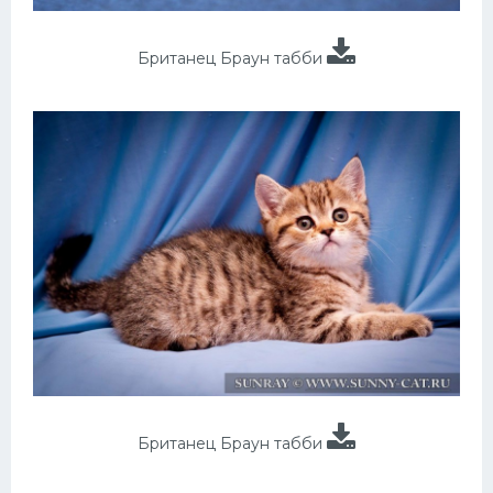
Британец Браун табби
Британец Браун табби