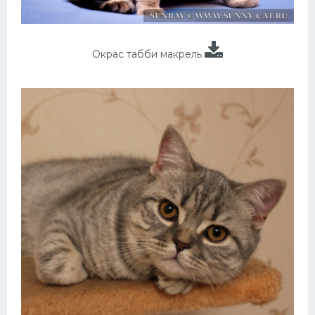
Окрас табби макрель