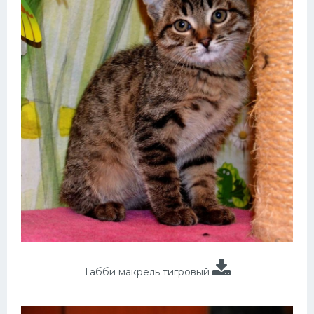
Табби макрель тигровый