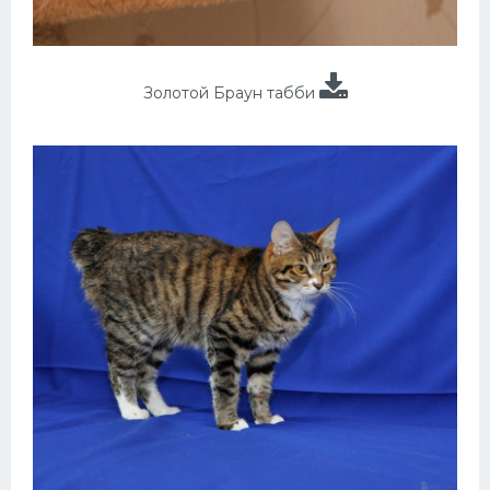
Золотой Браун табби