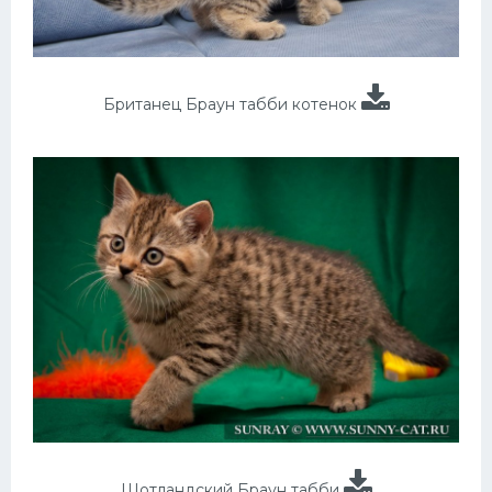
Британец Браун табби котенок
Шотландский Браун табби