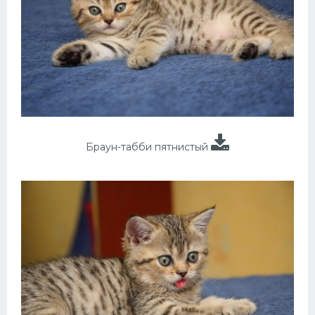
Браун-табби пятнистый