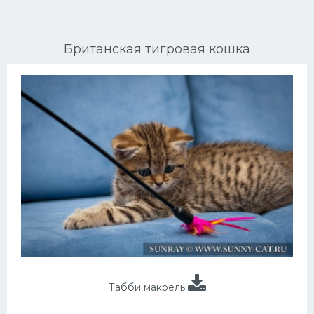
Ориентальные кошки
Британская тигровая кошка
Мейн Куны
Сибирские кошки
Большие кошки
Сиамские кошки
Окрасы кошек
Сфинксы
Мебель для животных
Табби макрель