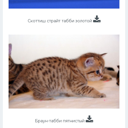
Скоттиш страйт табби золотой
Браун-табби пятнистый