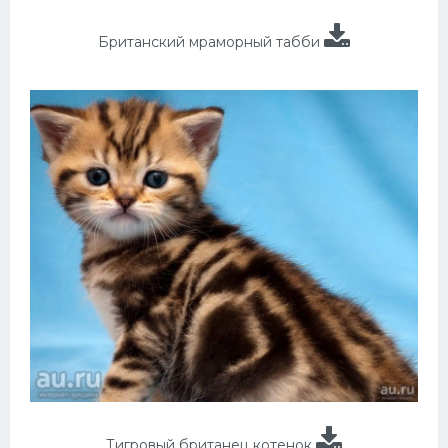
Британский мраморный табби
Тигровый британец котенок