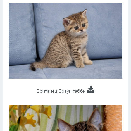
Британец Браун табби