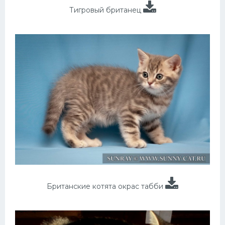
Тигровый британец
Британские котята окрас табби