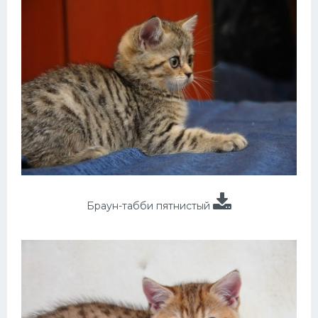
Браун-табби пятнистый