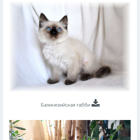
Балинезийская табби