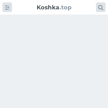
Koshka
.top
Категории
фото
Приколы
Кошки
Питание
Шотландские кошки
Аксессуары