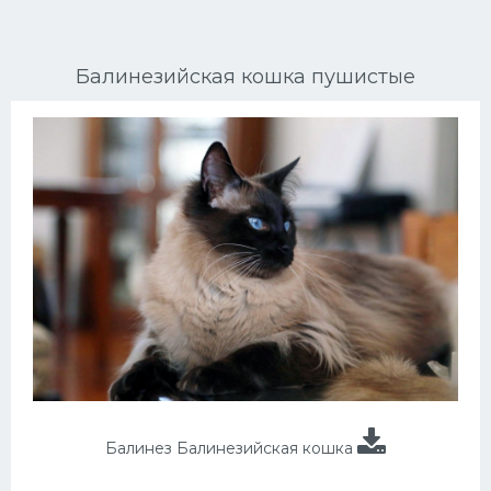
Ориентальные кошки
Балинезийская кошка пушистые
Мейн Куны
Сибирские кошки
Большие кошки
Сиамские кошки
Окрасы кошек
Сфинксы
Мебель для животных
Балинез Балинезийская кошка