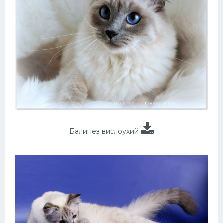
Балинез вислоухий