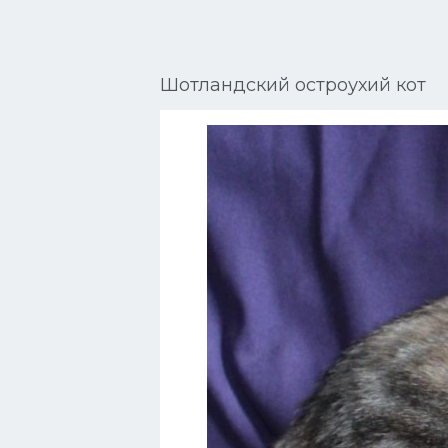
Сиамские кошки
Окрасы кошек
Шотландский остроухий кот
Сфинксы
Мебель для животных