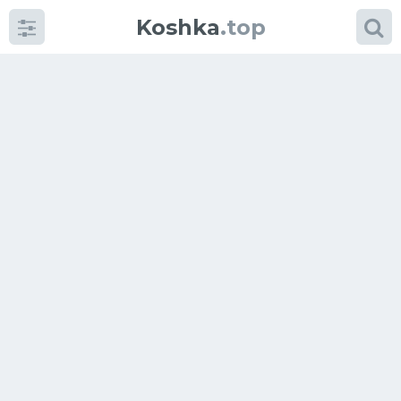
Koshka
.top
Категории
фото
Приколы
Кошки
Питание
Шотландские кошки
Аксессуары