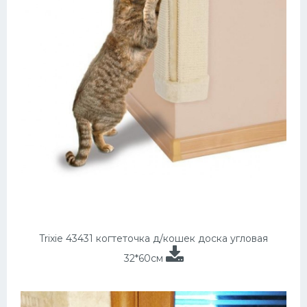
Trixie 43431 когтеточка д/кошек доска угловая
32*60см