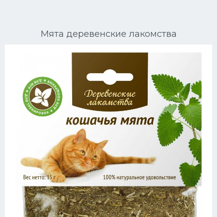
Ориентальные кошки
Мята деревенские лакомства
Мейн Куны
Сибирские кошки
Большие кошки
Сиамские кошки
Окрасы кошек
Сфинксы
Мебель для животных