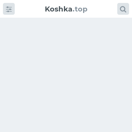
Koshka
.top
Категории
фото
Приколы
Кошки
Питание
Шотландские кошки
Аксессуары