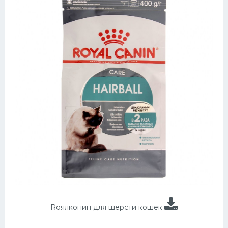
Roялконин для шерсти кошек