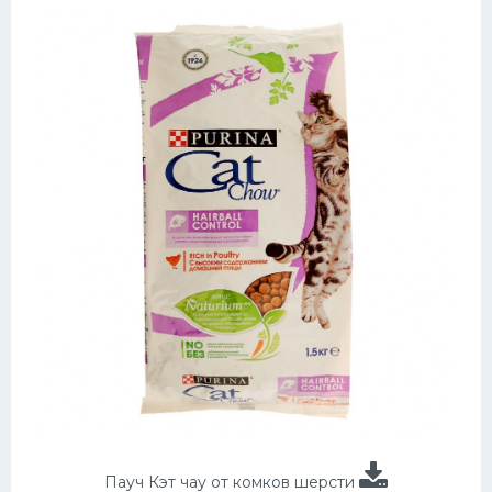
Пауч Кэт чау от комков шерсти