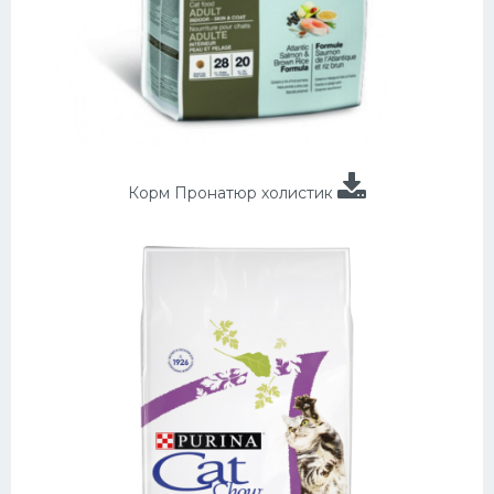
Корм Пронатюр холистик