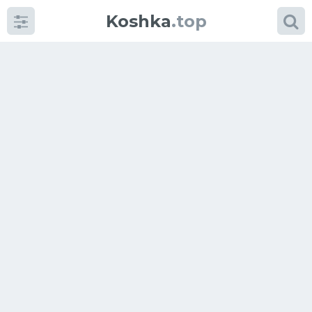
Koshka
.top
Категории
фото
Приколы
Кошки
Питание
Шотландские кошки
Аксессуары