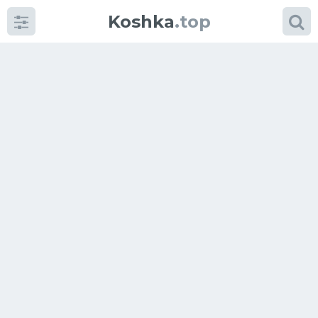
Koshka
.top
Категории
фото
Приколы
Кошки
Питание
Шотландские кошки
Аксессуары