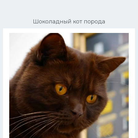
Ориентальные кошки
Шоколадный кот порода
Мейн Куны
Сибирские кошки
Большие кошки
Сиамские кошки
Окрасы кошек
Сфинксы
Мебель для животных