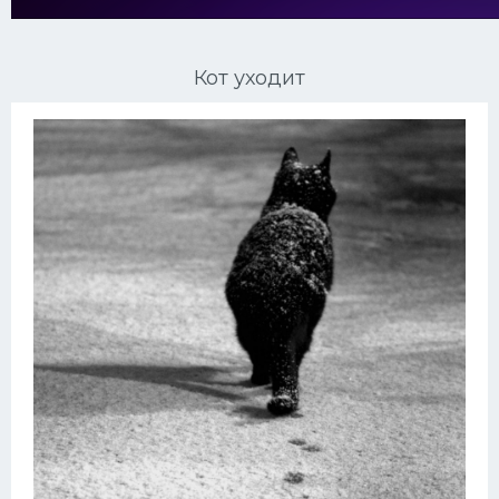
Ориентальные кошки
Кот уходит
Мейн Куны
Сибирские кошки
Большие кошки
Сиамские кошки
Окрасы кошек
Сфинксы
Мебель для животных