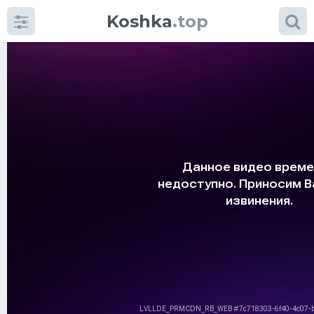
Koshka
.top
Категории
фото
Приколы
Кошки
Питание
Шотландские кошки
Аксессуары