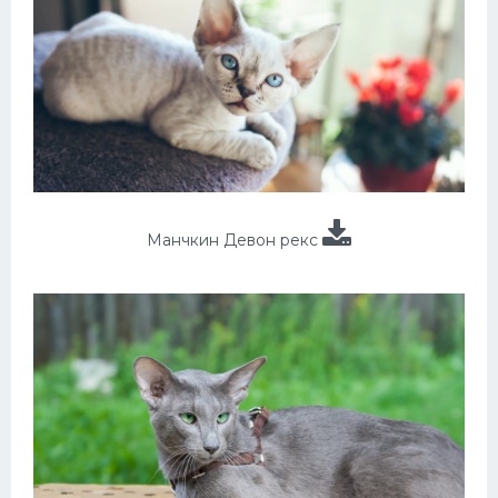
Манчкин Девон рекс