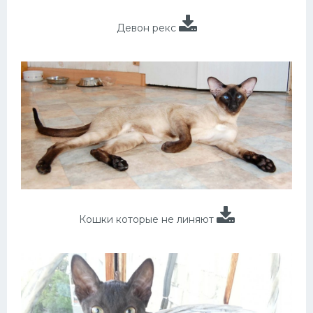
Девон рекс
Кошки которые не линяют