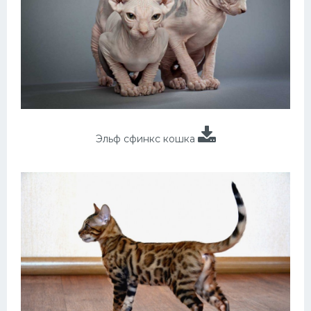
Эльф сфинкс кошка