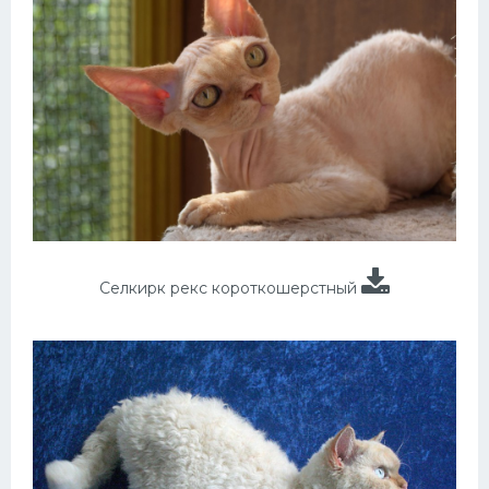
Селкирк рекс короткошерстный