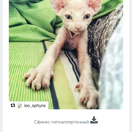
Сфинкс гипоаллергенный