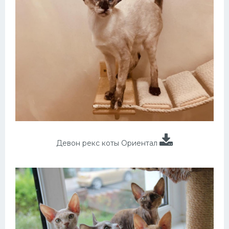
Девон рекс коты Ориентал