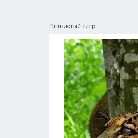
Сиамские кошки
Окрасы кошек
Пятнистый тигр
Сфинксы
Мебель для животных