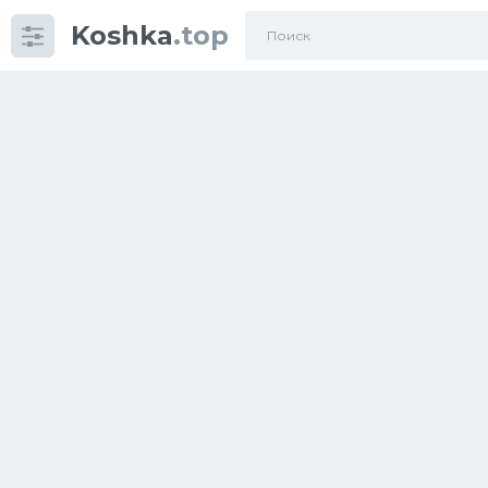
Koshka
.top
Категории
фото
Приколы
Кошки
Питание
Шотландские кошки
Аксессуары
Ориентальные кошки
Мейн Куны
Сибирские кошки
Большие кошки