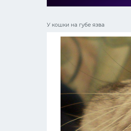
Сиамские кошки
Окрасы кошек
У кошки на губе язва
Сфинксы
Мебель для животных