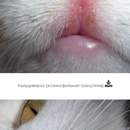
Кальцивироз (эозинофильная гранулема)