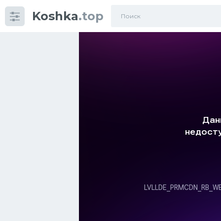
Koshka
.top
Категории
фото
Приколы
Кошки
Питание
Шотландские кошки
Аксессуары
Ориентальные кошки
Мейн Куны
Сибирские кошки
Большие кошки