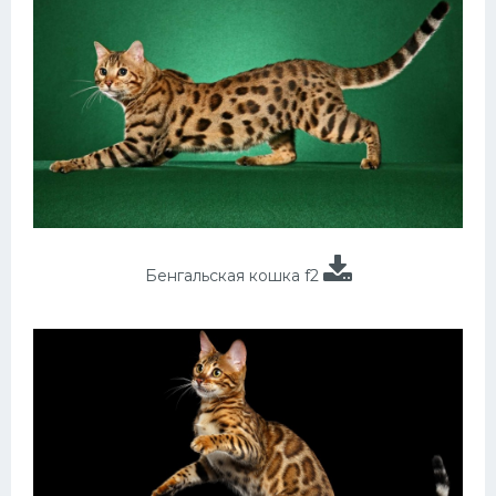
Бенгальская кошка f2