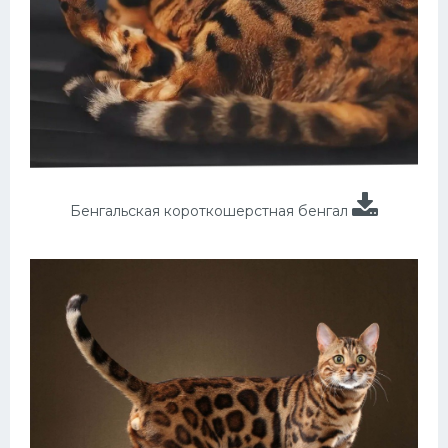
Бенгальская короткошерстная бенгал