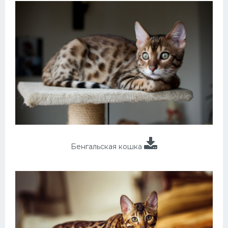
Бенгальская кошка