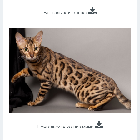
Бенгальская кошка
Бенгальская кошка мини