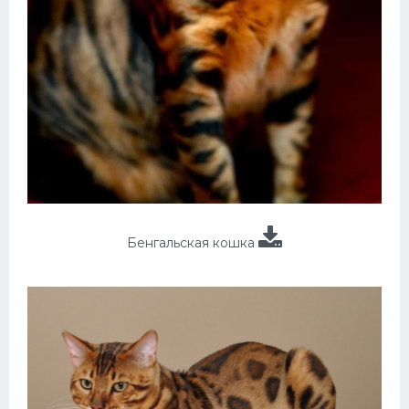
Бенгальская кошка