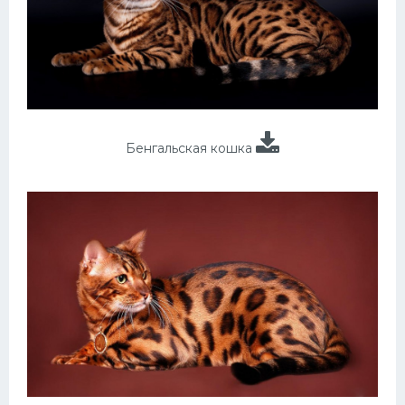
Бенгальская кошка