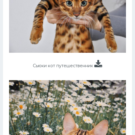
Сьюки кот путешественник