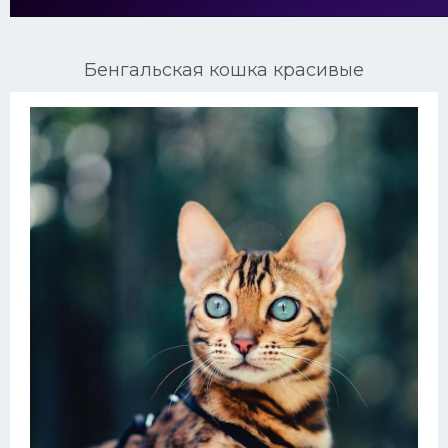
Ориентальные кошки
Бенгальская кошка красивые
Мейн Куны
Сибирские кошки
Большие кошки
Сиамские кошки
Окрасы кошек
Сфинксы
Мебель для животных