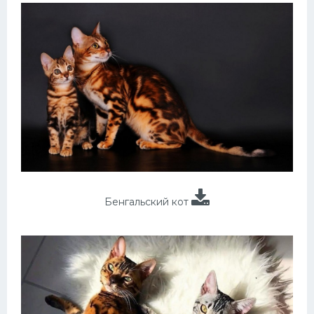
Бенгальский кот