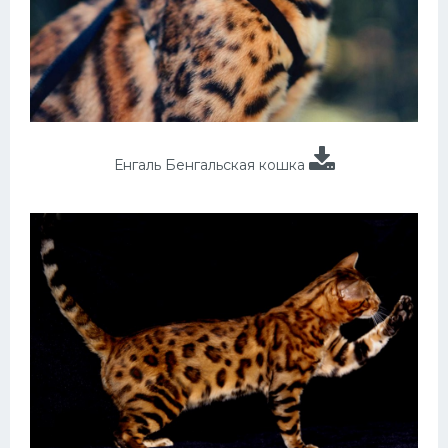
Енгаль Бенгальская кошка