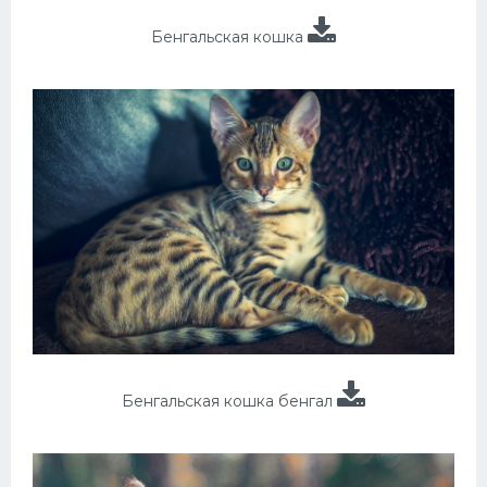
Бенгальская кошка
Бенгальская кошка бенгал