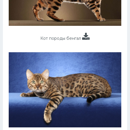
Кот породы бенгал