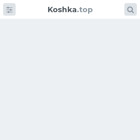
Koshka
.top
Категории
фото
Приколы
Кошки
Питание
Шотландские кошки
Аксессуары