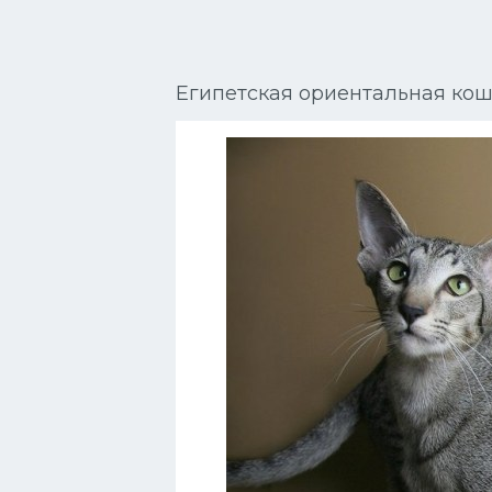
Сиамские кошки
Окрасы кошек
Египетская ориентальная ко
Сфинксы
Мебель для животных