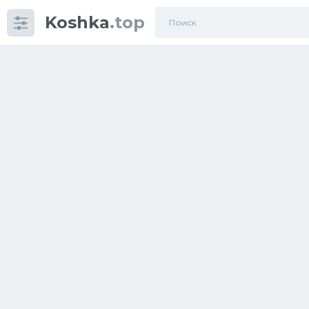
Koshka
.top
Категории
фото
Приколы
Кошки
Питание
Шотландские кошки
Аксессуары
Ориентальные кошки
Мейн Куны
Сибирские кошки
Большие кошки