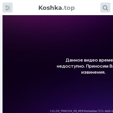
Koshka
.top
Категории
фото
Приколы
Кошки
Питание
Шотландские кошки
Аксессуары