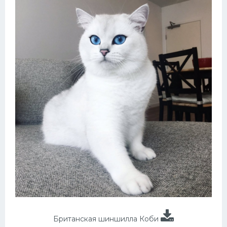
Британская шиншилла Коби