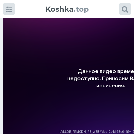
Koshka
.top
Категории
фото
Приколы
Кошки
Питание
Шотландские кошки
Аксессуары