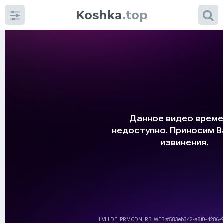
Koshka
.top
Категории
фото
Приколы
Кошки
Питание
Шотландские кошки
Аксессуары