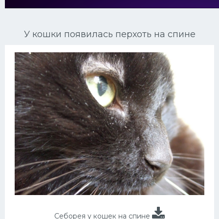
Ориентальные кошки
У кошки появилась перхоть на спине
Мейн Куны
Сибирские кошки
Большие кошки
Сиамские кошки
Окрасы кошек
Сфинксы
Мебель для животных
Себорея у кошек на спине