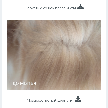
Перхоть у кошек после мытья
Малассезиозный дерматит