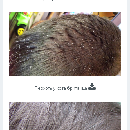
Перхоть у кота британца