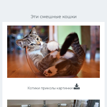
Ориентальные кошки
Эти смешные кошки
Мейн Куны
Сибирские кошки
Большие кошки
Сиамские кошки
Окрасы кошек
Сфинксы
Мебель для животных
Котики приколы картинки