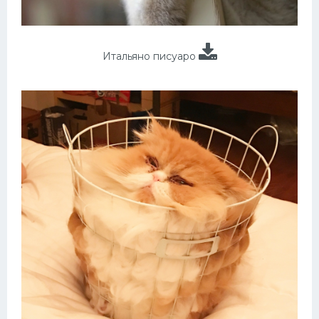
Итальяно писуаро