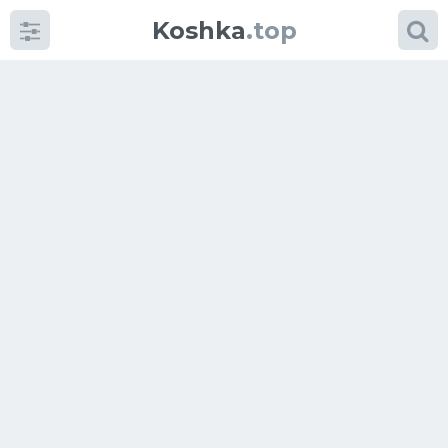
Koshka
.top
Категории
фото
Приколы
Кошки
Питание
Шотландские кошки
Аксессуары