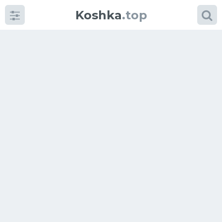
Koshka
.top
Категории
фото
Приколы
Кошки
Питание
Шотландские кошки
Аксессуары