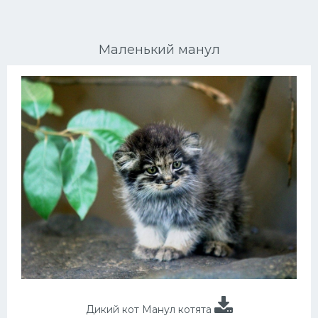
Ориентальные кошки
Маленький манул
Мейн Куны
Сибирские кошки
Большие кошки
Сиамские кошки
Окрасы кошек
Сфинксы
Мебель для животных
Дикий кот Манул котята