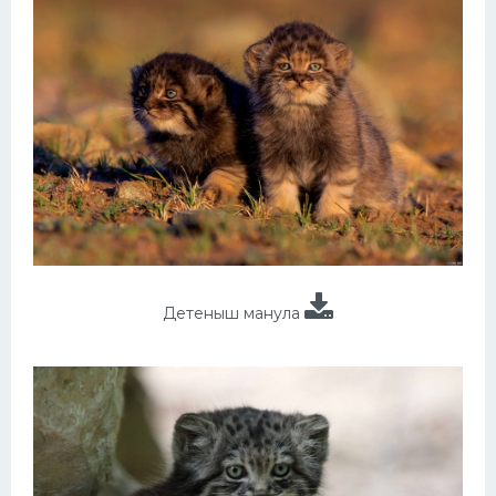
Детеныш манула