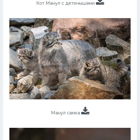
Кот Манул с детенышами
Манул самка