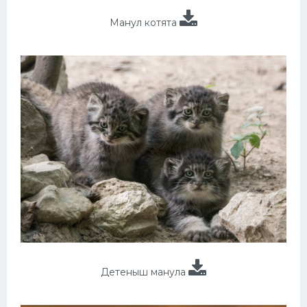
Манул котята
Детеныш манула