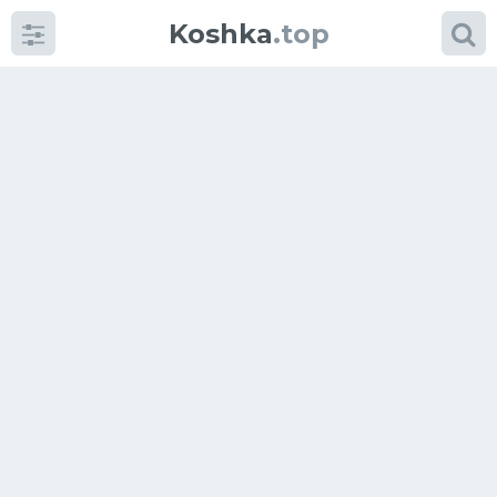
Koshka
.top
Категории
фото
Приколы
Кошки
Питание
Шотландские кошки
Аксессуары