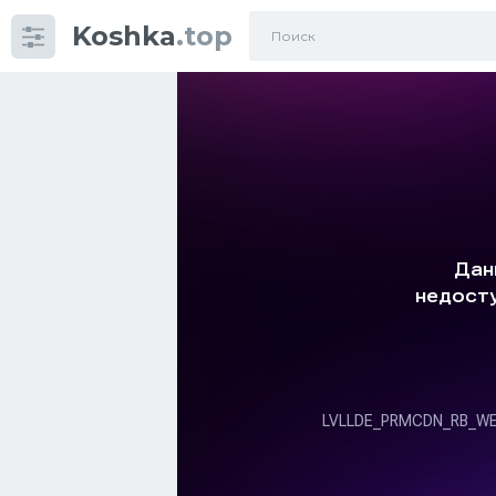
Koshka
.top
Категории
фото
Приколы
Кошки
Питание
Шотландские кошки
Аксессуары
Ориентальные кошки
Мейн Куны
Сибирские кошки
Большие кошки