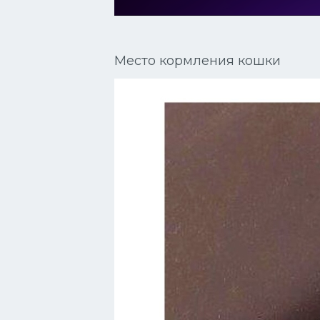
Сиамские кошки
Окрасы кошек
Место кормления кошки
Сфинксы
Мебель для животных