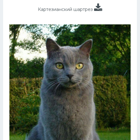
Картезианский шартрез