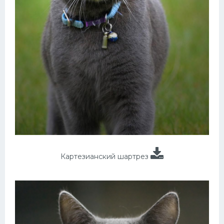
Картезианский шартрез