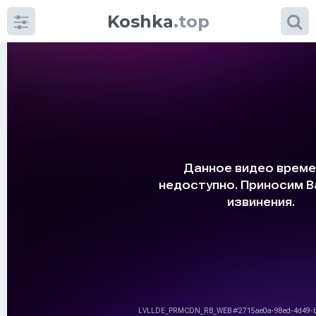
Koshka
.top
Категории
фото
Приколы
Кошки
Питание
Шотландские кошки
Аксессуары