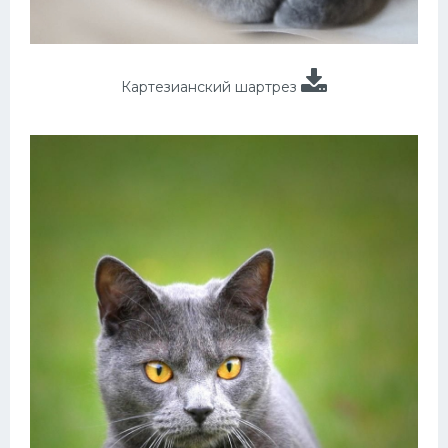
Картезианский шартрез