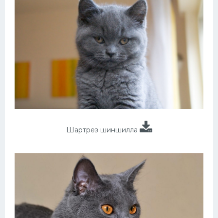
Шартрез шиншилла