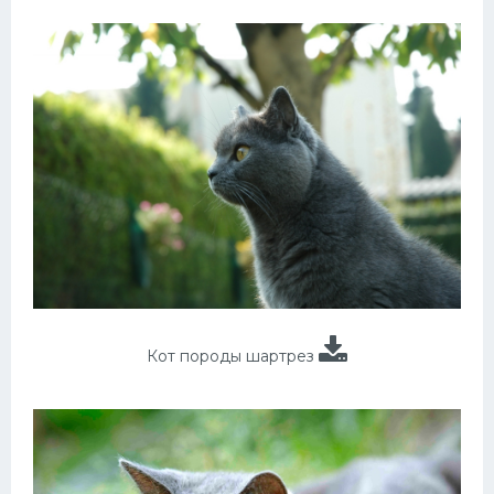
Кот породы шартрез