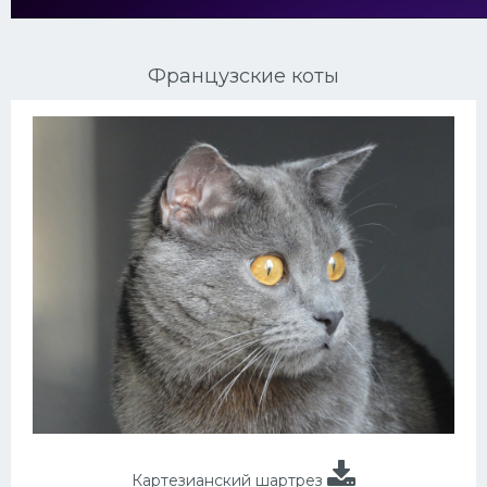
Ориентальные кошки
Французские коты
Мейн Куны
Сибирские кошки
Большие кошки
Сиамские кошки
Окрасы кошек
Сфинксы
Мебель для животных
Картезианский шартрез