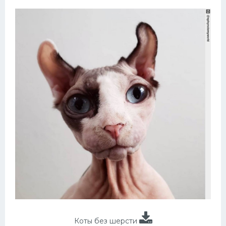
Коты без шерсти