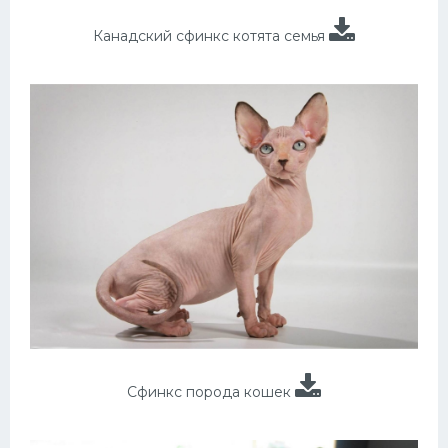
Канадский сфинкс котята семья
Сфинкс порода кошек