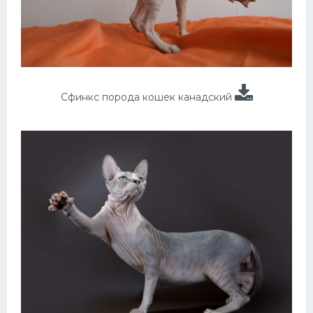
Сфинкс порода кошек канадский