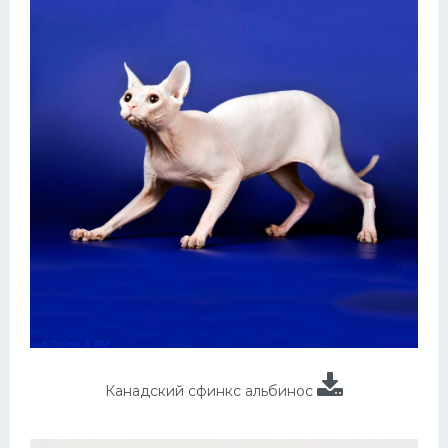
Канадский сфинкс альбинос