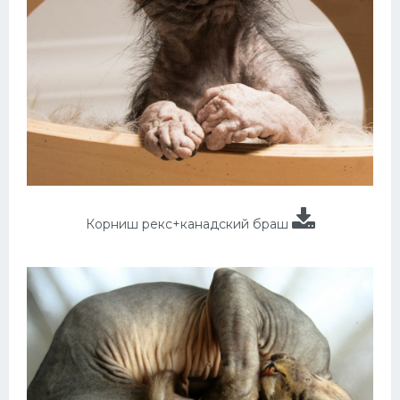
Корниш рекс+канадский браш