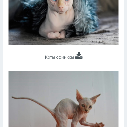
Коты сфинксы