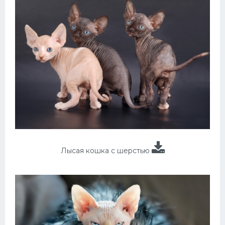
Лысая кошка с шерстью