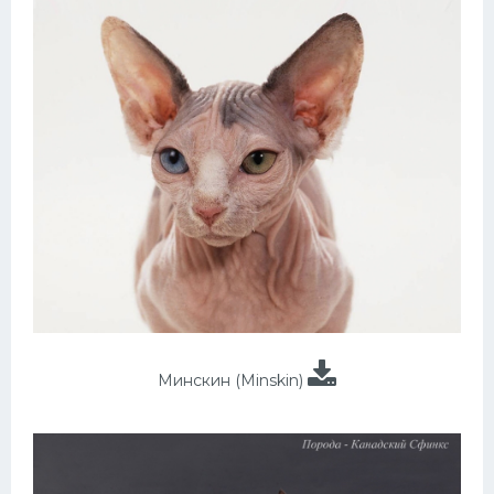
Минскин (Minskin)