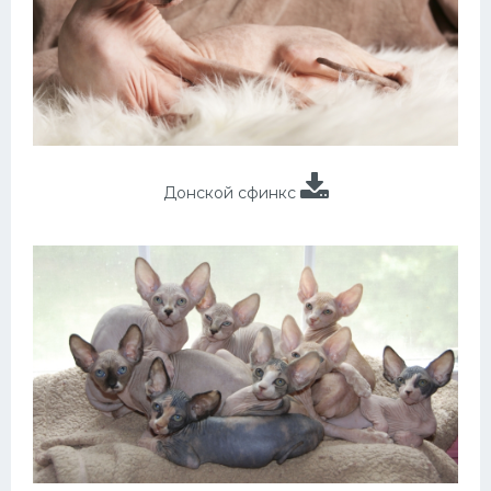
Донской сфинкс