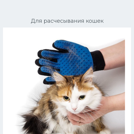
Ориентальные кошки
Для расчесывания кошек
Мейн Куны
Сибирские кошки
Большие кошки
Сиамские кошки
Окрасы кошек
Сфинксы
Мебель для животных