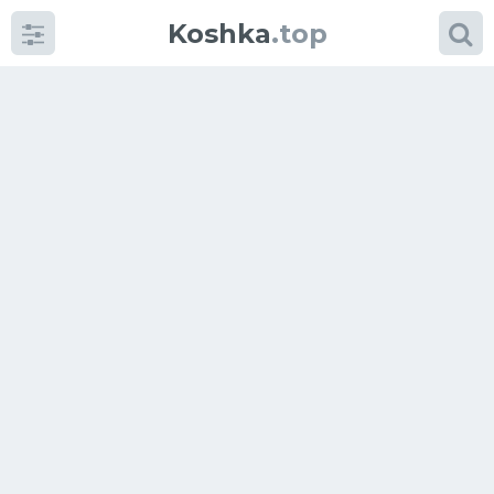
Koshka
.top
Категории
фото
Приколы
Кошки
Питание
Шотландские кошки
Аксессуары