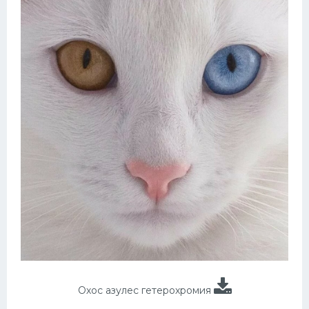
Охос азулес гетерохромия