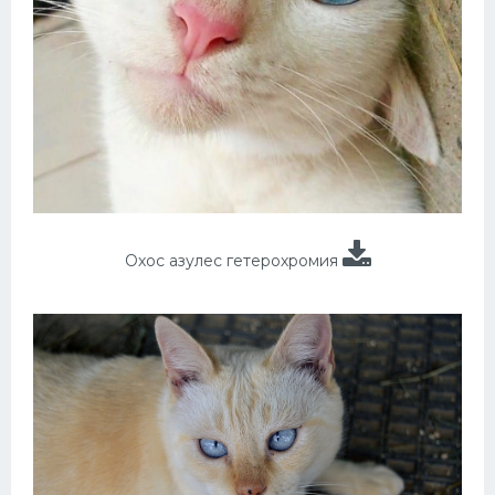
Охос азулес гетерохромия