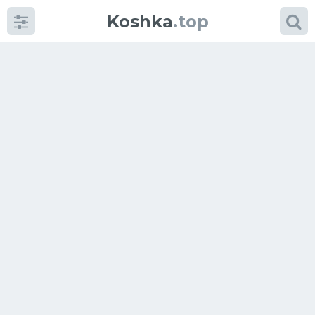
Koshka
.top
Категории
фото
Приколы
Кошки
Питание
Шотландские кошки
Аксессуары