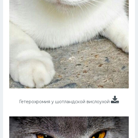
Гетерохромия у шотландской вислоухой