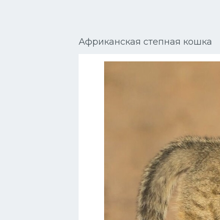
Сиамские кошки
Окрасы кошек
Африканская степная кошка
Сфинксы
Мебель для животных