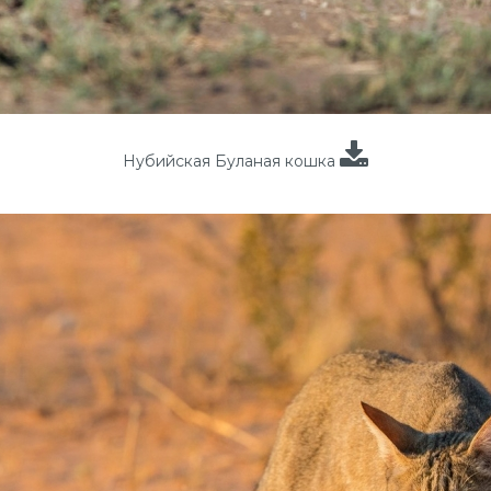
Нубийская Буланая кошка