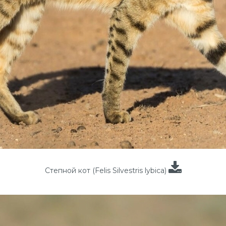
Степной кот (Felis Silvestris lybica)