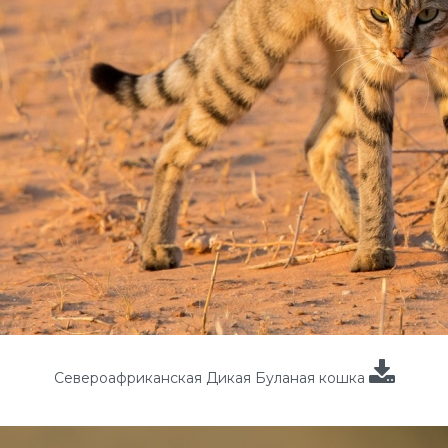
Североафриканская Дикая Буланая кошка