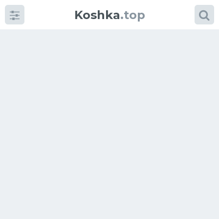
Koshka
.top
Категории
фото
Приколы
Кошки
Питание
Шотландские кошки
Аксессуары