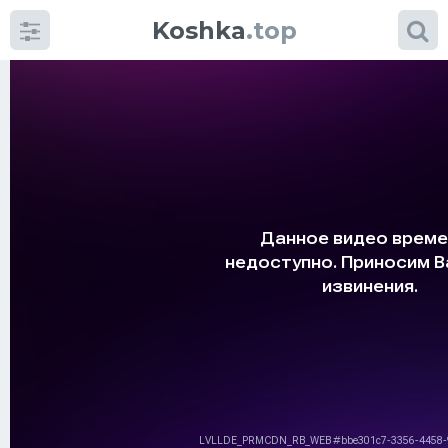
Koshka
.top
Категории
фото
Приколы
Кошки
Питание
Шотландские кошки
Аксессуары