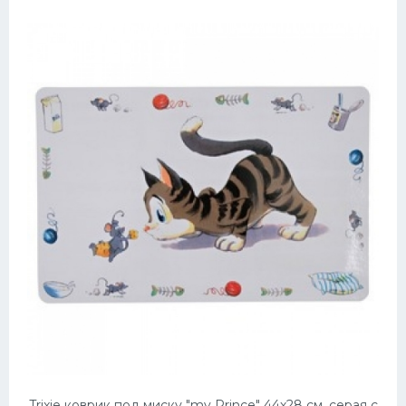
Trixie коврик под миску "my Prince" 44х28 см, серая с