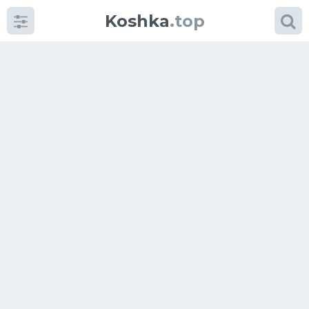
Koshka
.top
Категории
фото
Приколы
Кошки
Питание
Шотландские кошки
Аксессуары