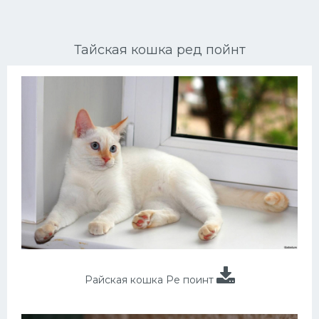
Ориентальные кошки
Тайская кошка ред пойнт
Мейн Куны
Сибирские кошки
Большие кошки
Сиамские кошки
Окрасы кошек
Сфинксы
Мебель для животных
Райская кошка Ре поинт