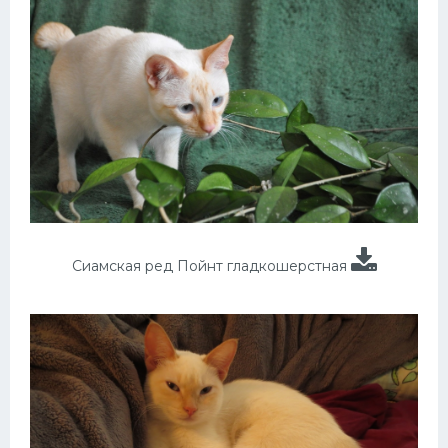
Сиамская ред Пойнт гладкошерстная