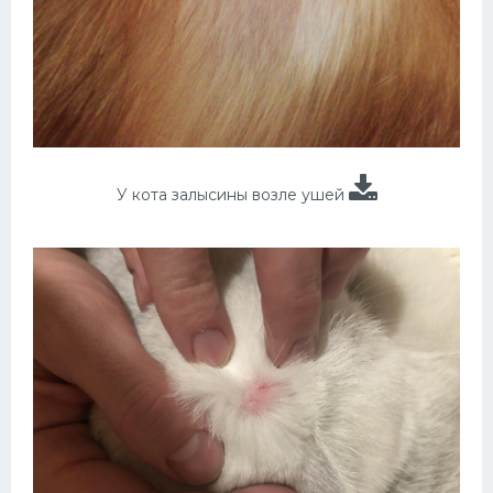
У кота залысины возле ушей