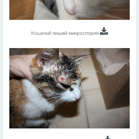
Кошачий лишай микроспория