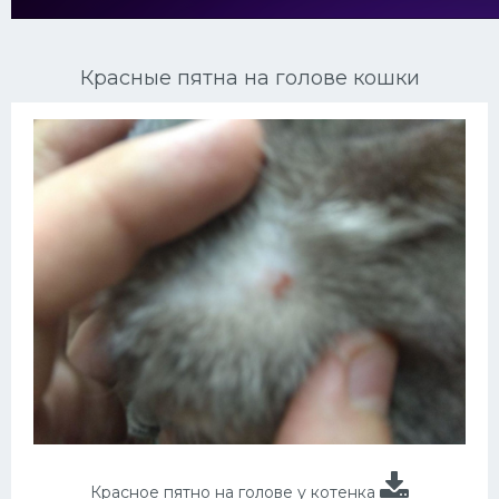
Ориентальные кошки
Красные пятна на голове кошки
Мейн Куны
Сибирские кошки
Большие кошки
Сиамские кошки
Окрасы кошек
Сфинксы
Мебель для животных
Красное пятно на голове у котенка