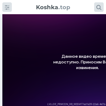
Koshka
.top
Категории
фото
Приколы
Кошки
Питание
Шотландские кошки
Аксессуары