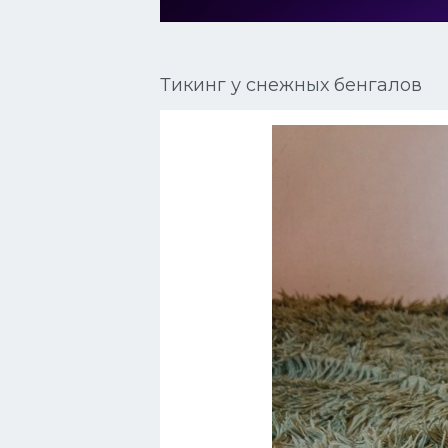
Сиамские кошки
Окрасы кошек
Тикинг у снежных бенгалов
Сфинксы
Мебель для животных