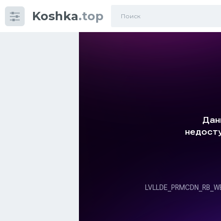
Koshka
.top
Категории
фото
Приколы
Кошки
Питание
Шотландские кошки
Аксессуары
Ориентальные кошки
Мейн Куны
Сибирские кошки
Большие кошки